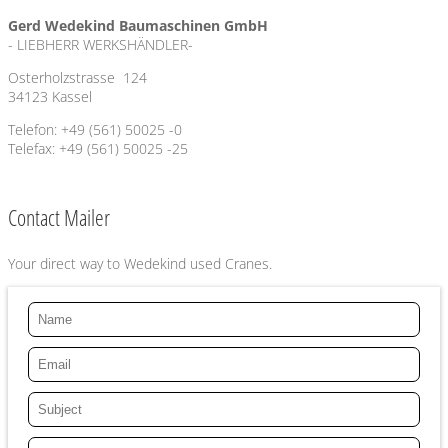
Gerd Wedekind Baumaschinen GmbH
- LIEBHERR WERKSHÄNDLER-
Osterholzstrasse 124
34123 Kassel
Telefon: +49 (561) 50025 -0
Telefax: +49 (561) 50025 -25
Contact Mailer
Your direct way to Wedekind used Cranes.