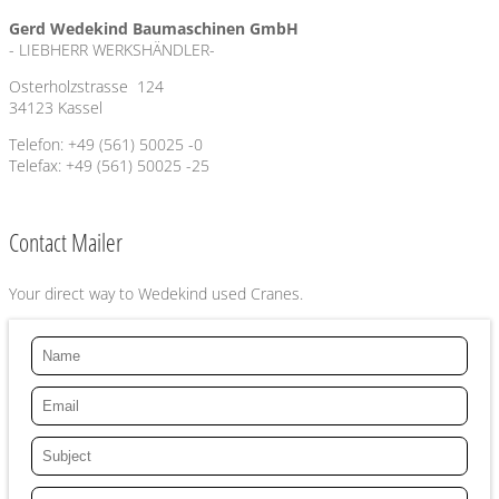
Gerd Wedekind Baumaschinen GmbH
- LIEBHERR WERKSHÄNDLER-
Osterholzstrasse 124
34123 Kassel
Telefon: +49 (561) 50025 -0
Telefax: +49 (561) 50025 -25
Contact Mailer
Your direct way to Wedekind used Cranes.