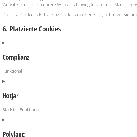
Website oder über mehrere Websites hinweg für ähnliche Marketingzw
Da diese Cookies als Tracking-Cookies markiert sind, bitten wir Sie um
6. Platzierte Cookies
Complianz
Funktional
Consent
to
service
Hotjar
complianz
Statistik, Funktional
Consent
to
service
Polylang
hotjar