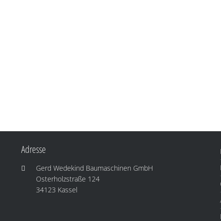
Adresse
Gerd Wedekind Baumaschinen GmbH
Osterholzstraße 124
34123 Kassel