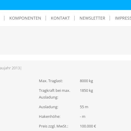
KOMPONENTEN
KONTAKT
NEWSLETTER
IMPRES
aujahr 2013
|
Max. Traglast:
8000 kg
Tragkraft bei max.
1850 kg
Ausladung:
Ausladung:
55 m
Hakenhöhe:
- m
Preis zzgl. MwSt.:
100.000 €