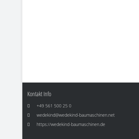
Kontakt Info
+49 561 500 25 0
wedekind@wedekind-baumaschinen.net
https://wedekind-baumaschinen.de