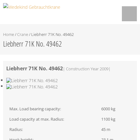
Home
/
Crane
/
Liebherr 71K No. 49462
Liebherr 71K No. 49462
Liebherr 71K No. 49462
|
Construction Year 2009
|
Max. Load bearing capacity:
6000 kg
Load capacity at max. Radius:
1100 kg
Radius:
45 m
Hook height:
23,1 m